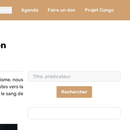
ations
Agenda
Faire un don
Projet Congo
on
nisme, nous
tes vers la
Rechercher
 le sang de