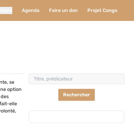
ations
Agenda
Faire un don
Projet Congo
nte, se
une option
Rechercher
 des
ait-elle
volonté,