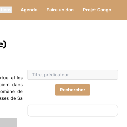
ations
Agenda
Faire un don
Projet Congo
e)
tuel et les
oient dans
Rechercher
énomène de
esses de Sa