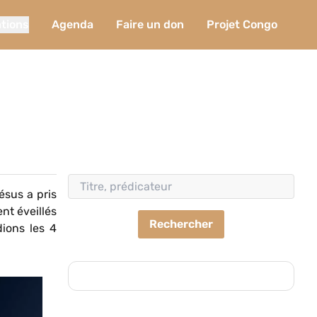
ations
Agenda
Faire un don
Projet Congo
ésus a pris
nt éveillés
Rechercher
dions les 4